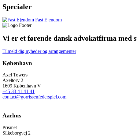
Specialer
Fast Ejendom
Vi er et førende dansk advokatfirma med st
Tilmeld dig nyheder og arrangementer
København
Axel Towers
Axeltorv 2
1609 København V
+45 33 41 41 41
contact@gorrissenfederspiel.com
Aarhus
Prismet
Silkeborgvej 2