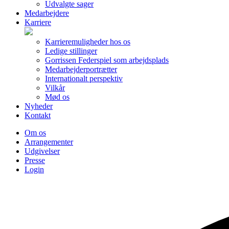
Udvalgte sager
Medarbejdere
Karriere
Karrieremuligheder hos os
Ledige stillinger
Gorrissen Federspiel som arbejdsplads
Medarbejderportrætter
Internationalt perspektiv
Vilkår
Mød os
Nyheder
Kontakt
Om os
Arrangementer
Udgivelser
Presse
Login