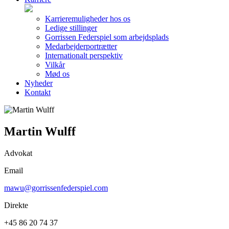
Karrieremuligheder hos os
Ledige stillinger
Gorrissen Federspiel som arbejdsplads
Medarbejderportrætter
Internationalt perspektiv
Vilkår
Mød os
Nyheder
Kontakt
Martin Wulff
Advokat
Email
mawu@gorrissenfederspiel.com
Direkte
+45 86 20 74 37