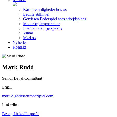
Karrieremuligheder hos os
Ledige stillinger
Gorrissen Federspiel som arbejdsplads
Medarbejderportrætter
Internationalt perspektiv
Vilkår
Mød os
Nyheder
Kontakt
Mark Rudd
Senior Legal Consultant
Email
maru@gorrissenfederspiel.com
LinkedIn
Besøg LinkedIn profil