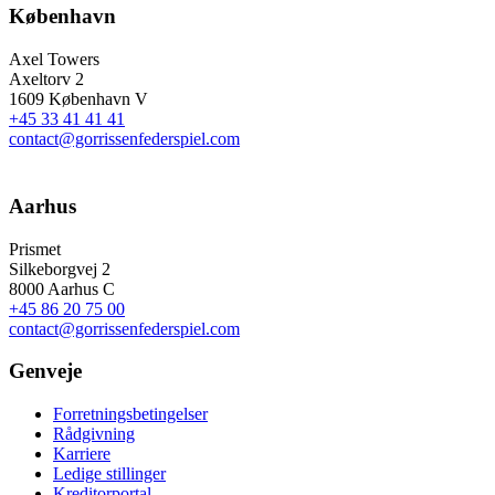
København
Axel Towers
Axeltorv 2
1609 København V
+45 33 41 41 41
contact@gorrissenfederspiel.com
Aarhus
Prismet
Silkeborgvej 2
8000 Aarhus C
+45 86 20 75 00
contact@gorrissenfederspiel.com
Genveje
Forretningsbetingelser
Rådgivning
Karriere
Ledige stillinger
Kreditorportal