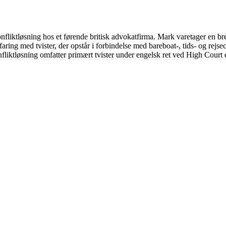
liktløsning hos et førende britisk advokatfirma. Mark varetager en bred
faring med tvister, der opstår i forbindelse med bareboat-, tids- og rejs
onfliktløsning omfatter primært tvister under engelsk ret ved High Cou