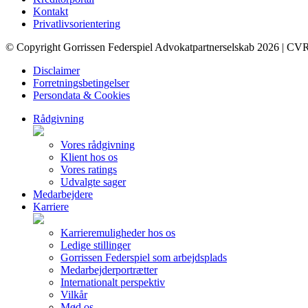
Kontakt
Privatlivsorientering
© Copyright Gorrissen Federspiel Advokatpartnerselskab 2026 | CV
Disclaimer
Forretningsbetingelser
Persondata & Cookies
Rådgivning
Vores rådgivning
Klient hos os
Vores ratings
Udvalgte sager
Medarbejdere
Karriere
Karrieremuligheder hos os
Ledige stillinger
Gorrissen Federspiel som arbejdsplads
Medarbejderportrætter
Internationalt perspektiv
Vilkår
Mød os