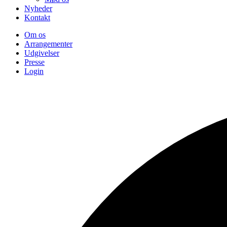
Nyheder
Kontakt
Om os
Arrangementer
Udgivelser
Presse
Login