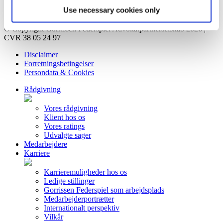
Kontakt
Use necessary cookies only
Privatlivsorientering
© Copyright Gorrissen Federspiel Advokatpartnerselskab 2026 |
CVR 38 05 24 97
Disclaimer
Forretningsbetingelser
Persondata & Cookies
Rådgivning
Vores rådgivning
Klient hos os
Vores ratings
Udvalgte sager
Medarbejdere
Karriere
Karrieremuligheder hos os
Ledige stillinger
Gorrissen Federspiel som arbejdsplads
Medarbejderportrætter
Internationalt perspektiv
Vilkår