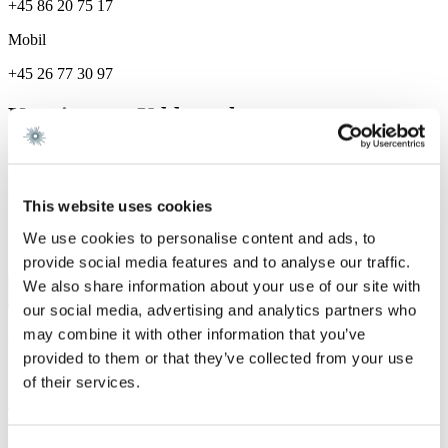
+45 86 20 75 17
Mobil
+45 26 77 30 97
Karriere og Uddannelse
Karriere
Gorrissen Federspiel 2025 -
This website uses cookies
Specialer
We use cookies to personalise content and ads, to
provide social media features and to analyse our traffic.
Fast Ejendom
We also share information about your use of our site with
our social media, advertising and analytics partners who
may combine it with other information that you’ve
Vi er et førende dansk advokatfirma med
provided to them or that they’ve collected from your use
stærke internationale relationer.
of their services.
Tilmeld dig nyheder og arrangementer