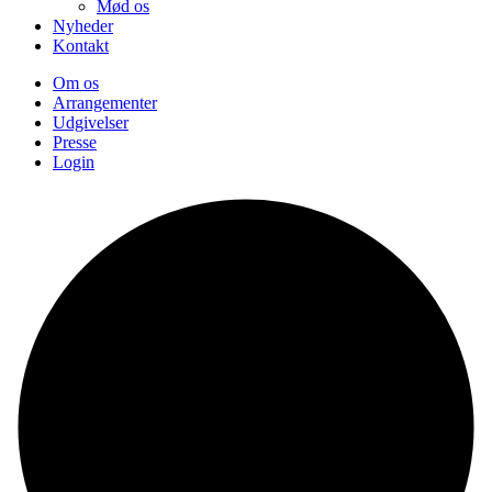
Mød os
Nyheder
Kontakt
Om os
Arrangementer
Udgivelser
Presse
Login