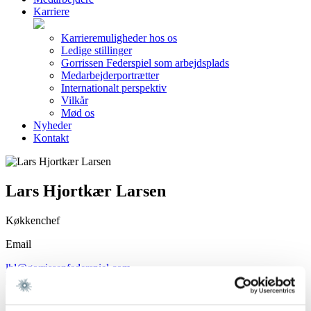
Karriere
Karrieremuligheder hos os
Ledige stillinger
Gorrissen Federspiel som arbejdsplads
Medarbejderportrætter
Internationalt perspektiv
Vilkår
Mød os
Nyheder
Kontakt
Lars Hjortkær Larsen
Køkkenchef
Email
lhl@gorrissenfederspiel.com
Vi er et førende dansk advokatfirma med