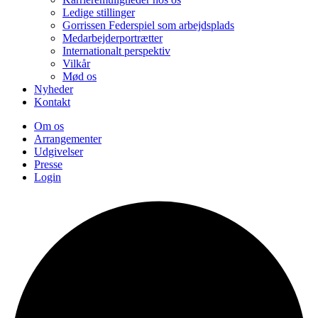
Ledige stillinger
Gorrissen Federspiel som arbejdsplads
Medarbejderportrætter
Internationalt perspektiv
Vilkår
Mød os
Nyheder
Kontakt
Om os
Arrangementer
Udgivelser
Presse
Login