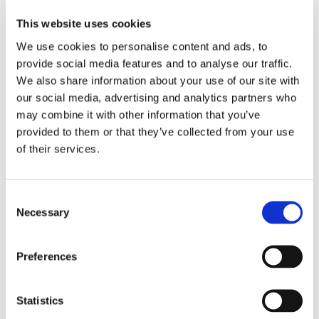
stærke internationale relationer.
This website uses cookies
We use cookies to personalise content and ads, to
Tilmeld dig nyheder og arrangementer
provide social media features and to analyse our traffic.
København
We also share information about your use of our site with
our social media, advertising and analytics partners who
Axel Towers
may combine it with other information that you’ve
Axeltorv 2
1609 København V
provided to them or that they’ve collected from your use
+45 33 41 41 41
of their services.
contact@gorrissenfederspiel.com
Aarhus
Consent
Necessary
Selection
Prismet
Silkeborgvej 2
8000 Aarhus C
Preferences
+45 86 20 75 00
contact@gorrissenfederspiel.com
Statistics
Genveje