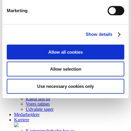
Forretningsbetingelser
Rådgivning
Marketing
Karriere
Ledige stillinger
Kreditorportal
Kontakt
Show details
Privatlivsorientering
© Copyright Gorrissen Federspiel Advokatpartnerselskab 2026 |
CVR 38 05 24 97
Allow all cookies
Disclaimer
Forretningsbetingelser
Allow selection
Persondata & Cookies
Rådgivning
Use necessary cookies only
Vores rådgivning
Klient hos os
Vores ratings
Udvalgte sager
Medarbejdere
Karriere
Karrieremuligheder hos os