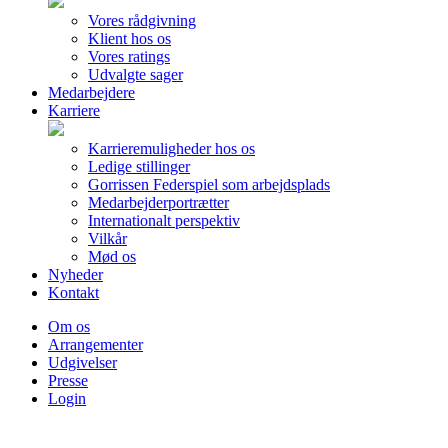
Vores rådgivning
Klient hos os
Vores ratings
Udvalgte sager
Medarbejdere
Karriere
Karrieremuligheder hos os
Ledige stillinger
Gorrissen Federspiel som arbejdsplads
Medarbejderportrætter
Internationalt perspektiv
Vilkår
Mød os
Nyheder
Kontakt
Om os
Arrangementer
Udgivelser
Presse
Login