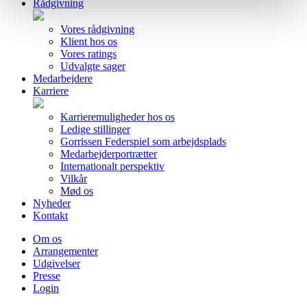
Rådgivning
Vores rådgivning
Klient hos os
Vores ratings
Udvalgte sager
Medarbejdere
Karriere
Karrieremuligheder hos os
Ledige stillinger
Gorrissen Federspiel som arbejdsplads
Medarbejderportrætter
Internationalt perspektiv
Vilkår
Mød os
Nyheder
Kontakt
Om os
Arrangementer
Udgivelser
Presse
Login