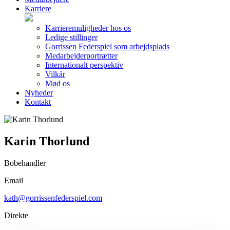
Karriere
Karrieremuligheder hos os
Ledige stillinger
Gorrissen Federspiel som arbejdsplads
Medarbejderportrætter
Internationalt perspektiv
Vilkår
Mød os
Nyheder
Kontakt
Karin Thorlund
Bobehandler
Email
kath@gorrissenfederspiel.com
Direkte