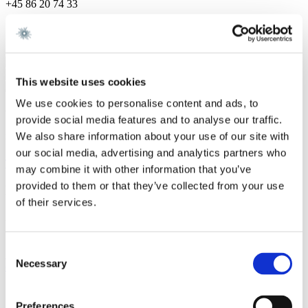
+45 86 20 74 33
Specialer
Private Wealth & Family Offices
Rekonstruktion & Insolvens
This website uses cookies
We use cookies to personalise content and ads, to
Vi er et førende dansk advokatfirma med
provide social media features and to analyse our traffic.
stærke internationale relationer.
We also share information about your use of our site with
our social media, advertising and analytics partners who
Tilmeld dig nyheder og arrangementer
may combine it with other information that you’ve
provided to them or that they’ve collected from your use
København
of their services.
Axel Towers
Axeltorv 2
1609 København V
Consent
+45 33 41 41 41
Necessary
Selection
contact@gorrissenfederspiel.com
Preferences