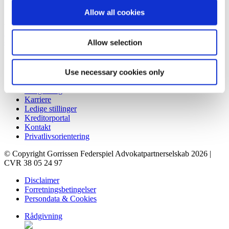
Prismet
Allow all cookies
Silkeborgvej 2
8000 Aarhus C
+45 86 20 75 00
contact@gorrissenfederspiel.com
Allow selection
Genveje
Use necessary cookies only
Forretningsbetingelser
Rådgivning
Karriere
Ledige stillinger
Kreditorportal
Kontakt
Privatlivsorientering
© Copyright Gorrissen Federspiel Advokatpartnerselskab 2026 |
CVR 38 05 24 97
Disclaimer
Forretningsbetingelser
Persondata & Cookies
Rådgivning