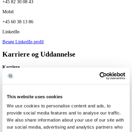
+45 82 30 08 43
Mobil
+45 60 38 13 86
LinkedIn
Besøg LinkedIn profil
Karriere og Uddannelse
Karriere
Gorrissen Federspiel 2023 -
Uddannelse
This website uses cookies
Cand.jur., Københavns Universitet 2025
We use cookies to personalise content and ads, to
University of Melbourne 2024
provide social media features and to analyse our traffic.
Sprog
We also share information about your use of our site with
our social media, advertising and analytics partners who
Engelsk