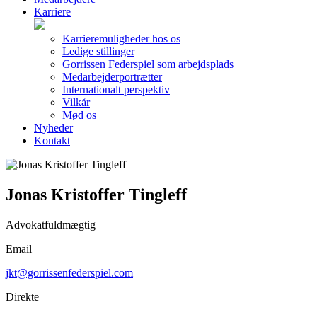
Karriere
Karrieremuligheder hos os
Ledige stillinger
Gorrissen Federspiel som arbejdsplads
Medarbejderportrætter
Internationalt perspektiv
Vilkår
Mød os
Nyheder
Kontakt
Jonas Kristoffer Tingleff
Advokatfuldmægtig
Email
jkt@gorrissenfederspiel.com
Direkte