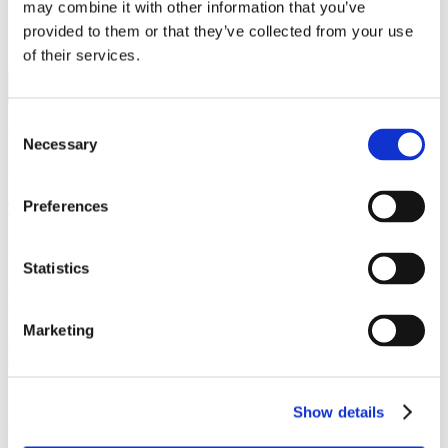
may combine it with other information that you’ve
provided to them or that they’ve collected from your use
Specialer
of their services.
Proces
Consent
Vi er et førende dansk advokatfirma med
Necessary
Selection
stærke internationale relationer.
Preferences
Tilmeld dig nyheder og arrangementer
København
Statistics
Axel Towers
Axeltorv 2
1609 København V
Marketing
+45 33 41 41 41
contact@gorrissenfederspiel.com
Show details
Aarhus