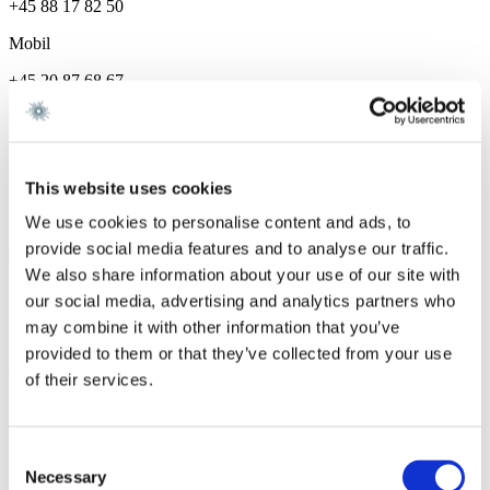
+45 88 17 82 50
Mobil
+45 20 87 68 67
Karriere og Uddannelse
Karriere
This website uses cookies
Gorrissen Federspiel 2024 -
We use cookies to personalise content and ads, to
provide social media features and to analyse our traffic.
We also share information about your use of our site with
Vi er et førende dansk advokatfirma med
our social media, advertising and analytics partners who
stærke internationale relationer.
may combine it with other information that you’ve
provided to them or that they’ve collected from your use
Tilmeld dig nyheder og arrangementer
of their services.
København
Consent
Axel Towers
Necessary
Selection
Axeltorv 2