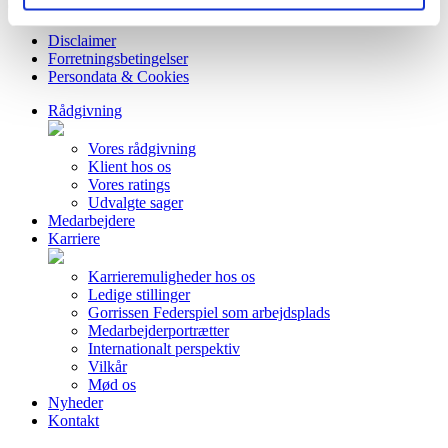
CVR 38 05 24 97
Disclaimer
Forretningsbetingelser
Persondata & Cookies
Rådgivning
Vores rådgivning
Klient hos os
Vores ratings
Udvalgte sager
Medarbejdere
Karriere
Karrieremuligheder hos os
Ledige stillinger
Gorrissen Federspiel som arbejdsplads
Medarbejderportrætter
Internationalt perspektiv
Vilkår
Mød os
Nyheder
Kontakt