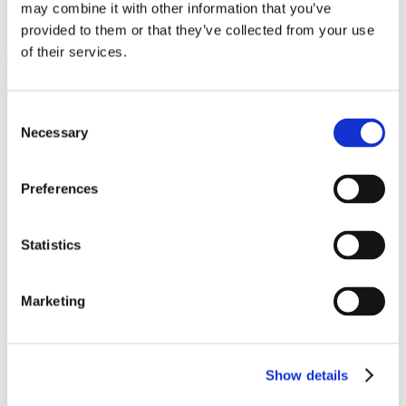
may combine it with other information that you’ve
Specialer
provided to them or that they’ve collected from your use
of their services.
Corporate / Mergers &
Acquisitions
Consent
Vi er et førende dansk advokatfirma med
Necessary
Selection
stærke internationale relationer.
Preferences
Tilmeld dig nyheder og arrangementer
København
Statistics
Axel Towers
Axeltorv 2
1609 København V
Marketing
+45 33 41 41 41
contact@gorrissenfederspiel.com
Show details
Aarhus