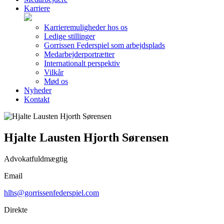
Karriere
Karrieremuligheder hos os
Ledige stillinger
Gorrissen Federspiel som arbejdsplads
Medarbejderportrætter
Internationalt perspektiv
Vilkår
Mød os
Nyheder
Kontakt
Hjalte Lausten Hjorth Sørensen
Advokatfuldmægtig
Email
hlhs@gorrissenfederspiel.com
Direkte