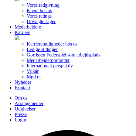
Vores rådgivning
Klient hos os
Vores ratings
Udvalgte sager
Medarbejdere
Karriere
Karrieremuligheder hos os
Ledige stillinger
Gorrissen Federspiel som arbejdsplads
Medarbejderportrætter
Internationalt perspektiv
Vilkår
Mød os
Nyheder
Kontakt
Om os
Arrangementer
Udgivelser
Presse
Login