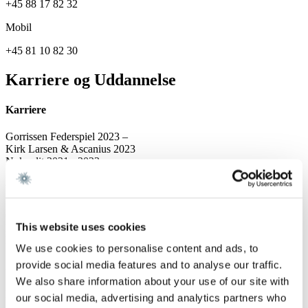
+45 88 17 82 32
Mobil
+45 81 10 82 30
Karriere og Uddannelse
Karriere
Gorrissen Federspiel 2023 –
Kirk Larsen & Ascanius 2023
Nykredit 2021 - 2023
Uddannelse
Cand.jur., Aarhus Universitet 2026
This website uses cookies
Erasmus, Università di Bologna 2024
BA.jur., Aarhus Universitet 2023
We use cookies to personalise content and ads, to
provide social media features and to analyse our traffic.
Sprog
We also share information about your use of our site with
Engelsk
our social media, advertising and analytics partners who