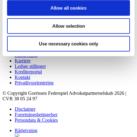
Prismet
Allow all cookies
Silkeborgvej 2
8000 Aarhus C
+45 86 20 75 00
Allow selection
contact@gorrissenfederspiel.com
Genveje
Use necessary cookies only
Forretningsbetingelser
Rådgivning
Karriere
Ledige stillinger
Kreditorportal
Kontakt
Privatlivsorientering
© Copyright Gorrissen Federspiel Advokatpartnerselskab 2026 |
CVR 38 05 24 97
Disclaimer
Forretningsbetingelser
Persondata & Cookies
Rådgivning