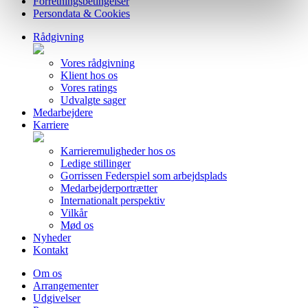
Forretningsbetingelser
Persondata & Cookies
Rådgivning
Vores rådgivning
Klient hos os
Vores ratings
Udvalgte sager
Medarbejdere
Karriere
Karrieremuligheder hos os
Ledige stillinger
Gorrissen Federspiel som arbejdsplads
Medarbejderportrætter
Internationalt perspektiv
Vilkår
Mød os
Nyheder
Kontakt
Om os
Arrangementer
Udgivelser