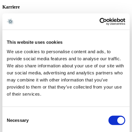
Karriere
Gorrissen Federspiel 2010 -
Sprog
Engelsk
This website uses cookies
We use cookies to personalise content and ads, to
provide social media features and to analyse our traffic.
Vi er et førende dansk advokatfirma med
We also share information about your use of our site with
stærke internationale relationer.
our social media, advertising and analytics partners who
may combine it with other information that you’ve
Tilmeld dig nyheder og arrangementer
provided to them or that they’ve collected from your use
of their services.
København
Axel Towers
Axeltorv 2
Consent
1609 København V
Necessary
Selection
+45 33 41 41 41
contact@gorrissenfederspiel.com