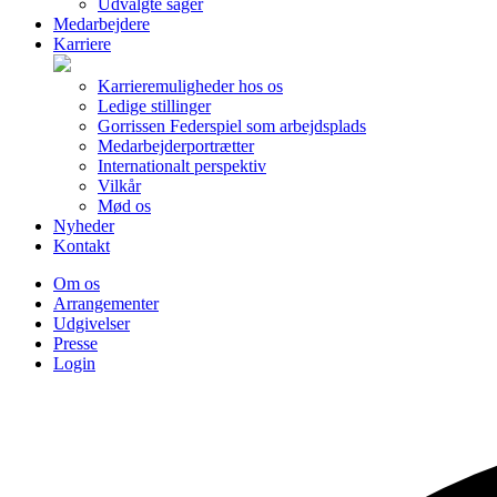
Udvalgte sager
Medarbejdere
Karriere
Karrieremuligheder hos os
Ledige stillinger
Gorrissen Federspiel som arbejdsplads
Medarbejderportrætter
Internationalt perspektiv
Vilkår
Mød os
Nyheder
Kontakt
Om os
Arrangementer
Udgivelser
Presse
Login