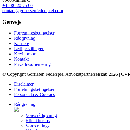
8000 Aarhus C
+45 86 20 75 00
contact@gorrissenfederspiel.com
Genveje
Forretningsbetingelser
Rådgivning
Karriere
Ledige stillinger
Kreditorportal
Kontakt
Privatlivsorientering
© Copyright Gorrissen Federspiel Advokatpartnerselskab 2026 | CV
Disclaimer
Forretningsbetingelser
Persondata & Cookies
Rådgivning
Vores rådgivning
Klient hos os
Vores ratings