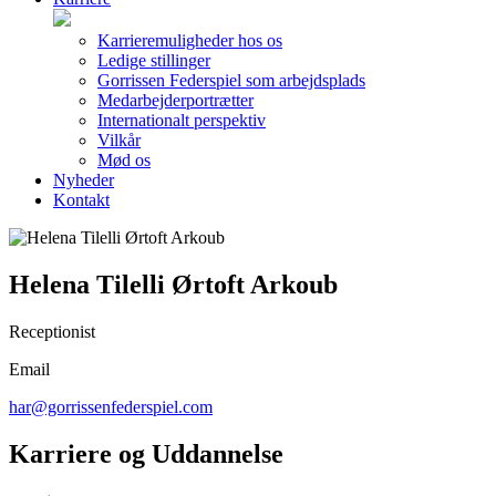
Karrieremuligheder hos os
Ledige stillinger
Gorrissen Federspiel som arbejdsplads
Medarbejderportrætter
Internationalt perspektiv
Vilkår
Mød os
Nyheder
Kontakt
Helena Tilelli Ørtoft Arkoub
Receptionist
Email
har@gorrissenfederspiel.com
Karriere og Uddannelse