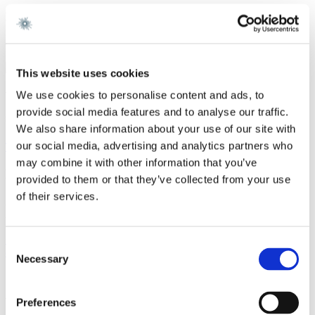
Karriere
Gorrissen Federspiel 2020 -
This website uses cookies
Vi er et førende dansk advokatfirma med
We use cookies to personalise content and ads, to
provide social media features and to analyse our traffic.
stærke internationale relationer.
We also share information about your use of our site with
our social media, advertising and analytics partners who
Tilmeld dig nyheder og arrangementer
may combine it with other information that you’ve
København
provided to them or that they’ve collected from your use
of their services.
Axel Towers
Axeltorv 2
1609 København V
+45 33 41 41 41
Consent
contact@gorrissenfederspiel.com
Necessary
Selection
Aarhus
Preferences