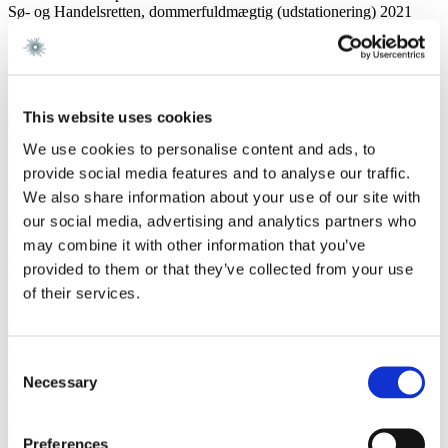
Sø- og Handelsretten, dommerfuldmægtig (udstationering) 2021
STRIKERT Advokatfirma 2016 - 2018
Uddannelse
Advokat 2022
This website uses cookies
Cand.jur., Aarhus Universitet 2019
Università degli Studi di Firenze 2018
We use cookies to personalise content and ads, to
provide social media features and to analyse our traffic.
Sprog
We also share information about your use of our site with
our social media, advertising and analytics partners who
Engelsk
may combine it with other information that you’ve
Publikationer
provided to them or that they’ve collected from your use
of their services.
"
En komparativ analyse af bestyrelsesansvaret i konkurstruede
selskaber i Danmark og England
" Retsvidenskabeligt Tidsskrift
2019, afhandling nr. 24.
Consent
Medlemskaber og Aktiviteter
Necessary
Selection
Medlemskaber
Preferences