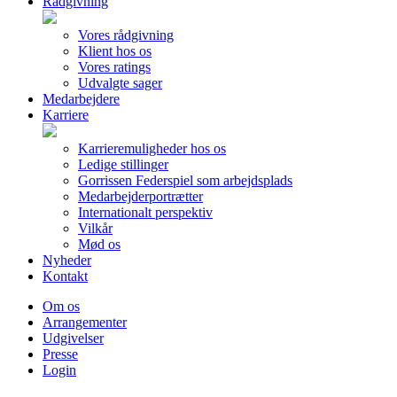
Rådgivning
Vores rådgivning
Klient hos os
Vores ratings
Udvalgte sager
Medarbejdere
Karriere
Karrieremuligheder hos os
Ledige stillinger
Gorrissen Federspiel som arbejdsplads
Medarbejderportrætter
Internationalt perspektiv
Vilkår
Mød os
Nyheder
Kontakt
Om os
Arrangementer
Udgivelser
Presse
Login