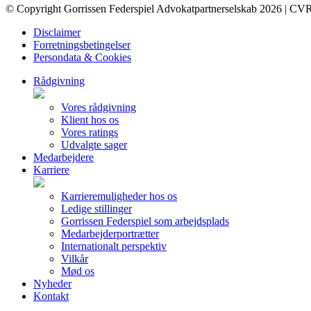
© Copyright Gorrissen Federspiel Advokatpartnerselskab 2026 | CV
Disclaimer
Forretningsbetingelser
Persondata & Cookies
Rådgivning
Vores rådgivning
Klient hos os
Vores ratings
Udvalgte sager
Medarbejdere
Karriere
Karrieremuligheder hos os
Ledige stillinger
Gorrissen Federspiel som arbejdsplads
Medarbejderportrætter
Internationalt perspektiv
Vilkår
Mød os
Nyheder
Kontakt