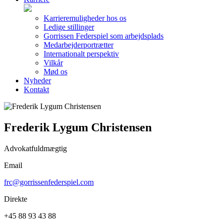
Karrieremuligheder hos os
Ledige stillinger
Gorrissen Federspiel som arbejdsplads
Medarbejderportrætter
Internationalt perspektiv
Vilkår
Mød os
Nyheder
Kontakt
Frederik Lygum Christensen
Advokatfuldmægtig
Email
frc@gorrissenfederspiel.com
Direkte
+45 88 93 43 88