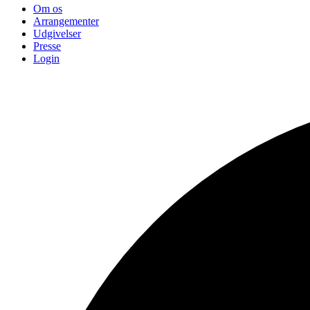
Om os
Arrangementer
Udgivelser
Presse
Login