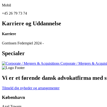
Mobil
+45 26 79 73 74
Karriere og Uddannelse
Karriere
Gorrissen Federspiel 2024 -
Specialer
Corporate / Mergers & Acquisi
Vi er et førende dansk advokatfirma med st
Tilmeld dig nyheder og arrangementer
København
Axel Towers