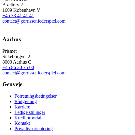
Axeltorv 2
1609 København V
+45 33 41 41 41
contact@gorrissenfederspiel.com
Aarhus
Prismet
Silkeborgvej 2
8000 Aarhus C
+45 86 20 75 00
contact@gorrissenfederspiel.com
Genveje
Forretningsbetingelser
Rådgivning
Karriere
Ledige stillinger
Kreditorportal
Kontakt
Privatlivsorientering