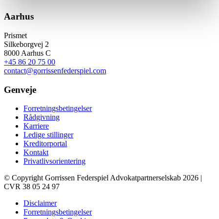
Aarhus
Prismet
Silkeborgvej 2
8000 Aarhus C
+45 86 20 75 00
contact@gorrissenfederspiel.com
Genveje
Forretningsbetingelser
Rådgivning
Karriere
Ledige stillinger
Kreditorportal
Kontakt
Privatlivsorientering
© Copyright Gorrissen Federspiel Advokatpartnerselskab 2026 |
CVR 38 05 24 97
Disclaimer
Forretningsbetingelser