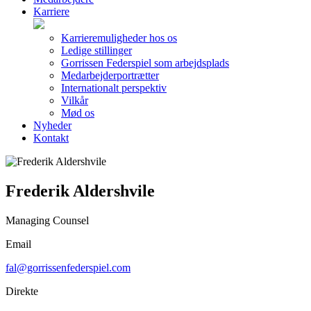
Karriere
Karrieremuligheder hos os
Ledige stillinger
Gorrissen Federspiel som arbejdsplads
Medarbejderportrætter
Internationalt perspektiv
Vilkår
Mød os
Nyheder
Kontakt
Frederik Aldershvile
Managing Counsel
Email
fal@gorrissenfederspiel.com
Direkte