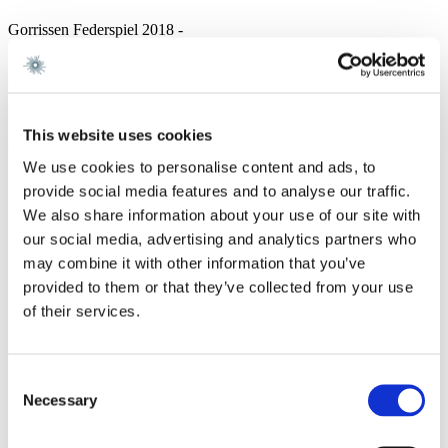
Gorrissen Federspiel 2018 -
Accura Advokatpartnerselskab 2016 - 2018
Uddannelse
Advokat 2019
This website uses cookies
Cand. jur., Københavns Universitet 2016
HA(jur.), Copenhagen Business School 2012
We use cookies to personalise content and ads, to
provide social media features and to analyse our traffic.
Sprog
We also share information about your use of our site with
our social media, advertising and analytics partners who
Engelsk
may combine it with other information that you’ve
Ratings
provided to them or that they’ve collected from your use
of their services.
Frederik Aldershvile er rated i Lexology (tidligere Who's Who
Legal) under Business Crime Defense
Consent
Medlemskaber og Aktiviteter
Necessary
Selection
Aktiviteter