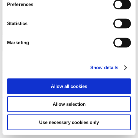
Preferences
Københavns Retshjælp 2015 - 2016
Specialer
Statistics
Erhvervsstrafferet &
Undersøgelser
Maritime Disputes
Marketing
Proces
Securities Litigation
Vi er et førende dansk advokatfirma med
Show details
stærke internationale relationer.
Tilmeld dig nyheder og arrangementer
Allow all cookies
København
Allow selection
Axel Towers
Axeltorv 2
1609 København V
Use necessary cookies only
+45 33 41 41 41
contact@gorrissenfederspiel.com