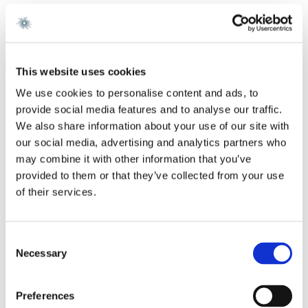
Karriere
Gorrissen Federspiel 2025 -
This website uses cookies
Vi er et førende dansk advokatfirma med
We use cookies to personalise content and ads, to
provide social media features and to analyse our traffic.
stærke internationale relationer.
We also share information about your use of our site with
our social media, advertising and analytics partners who
Tilmeld dig nyheder og arrangementer
may combine it with other information that you’ve
København
provided to them or that they’ve collected from your use
of their services.
Axel Towers
Axeltorv 2
1609 København V
+45 33 41 41 41
Consent
contact@gorrissenfederspiel.com
Necessary
Selection
Aarhus
Preferences