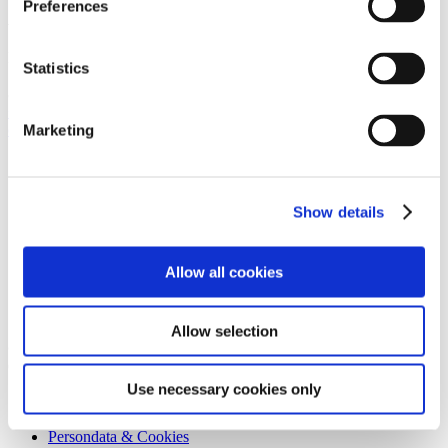
Preferences
Aarhus
Prismet
Statistics
Silkeborgvej 2
8000 Aarhus C
+45 86 20 75 00
contact@gorrissenfederspiel.com
Marketing
Genveje
Forretningsbetingelser
Show details
Rådgivning
Karriere
Ledige stillinger
Allow all cookies
Kreditorportal
Kontakt
Privatlivsorientering
Allow selection
© Copyright Gorrissen Federspiel Advokatpartnerselskab 2026 |
CVR 38 05 24 97
Use necessary cookies only
Disclaimer
Forretningsbetingelser
Persondata & Cookies