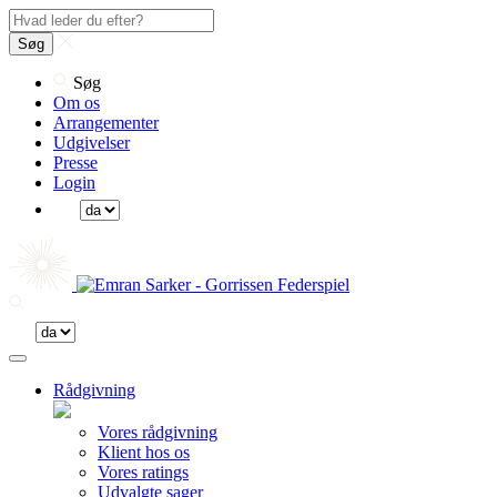
Søg
Søg
Om os
Arrangementer
Udgivelser
Presse
Login
Rådgivning
Vores rådgivning
Klient hos os
Vores ratings
Udvalgte sager