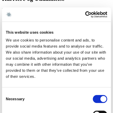
Karriere
Gorrissen Federspiel 2025 -
This website uses cookies
We use cookies to personalise content and ads, to
Vi er et førende dansk advokatfirma med
provide social media features and to analyse our traffic.
We also share information about your use of our site with
stærke internationale relationer.
our social media, advertising and analytics partners who
may combine it with other information that you’ve
Tilmeld dig nyheder og arrangementer
provided to them or that they’ve collected from your use
København
of their services.
Axel Towers
Axeltorv 2
1609 København V
Consent
+45 33 41 41 41
Necessary
Selection
contact@gorrissenfederspiel.com