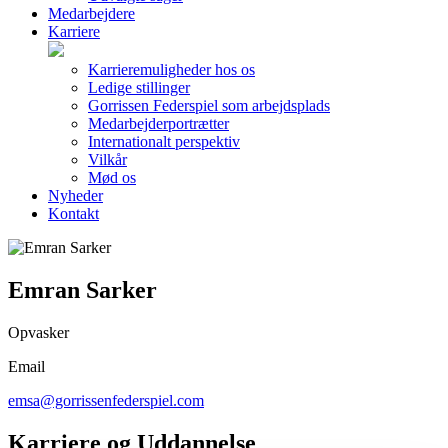
Medarbejdere
Karriere
Karrieremuligheder hos os
Ledige stillinger
Gorrissen Federspiel som arbejdsplads
Medarbejderportrætter
Internationalt perspektiv
Vilkår
Mød os
Nyheder
Kontakt
Emran Sarker
Opvasker
Email
emsa@gorrissenfederspiel.com
Karriere og Uddannelse