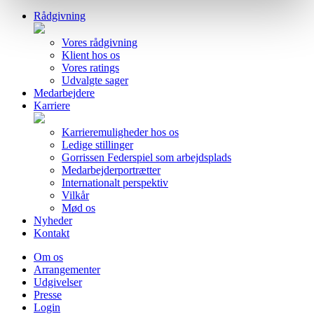
Rådgivning
Vores rådgivning
Klient hos os
Vores ratings
Udvalgte sager
Medarbejdere
Karriere
Karrieremuligheder hos os
Ledige stillinger
Gorrissen Federspiel som arbejdsplads
Medarbejderportrætter
Internationalt perspektiv
Vilkår
Mød os
Nyheder
Kontakt
Om os
Arrangementer
Udgivelser
Presse
Login