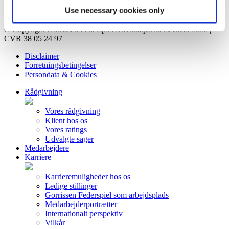
Kontakt
Use necessary cookies only
Privatlivsorientering
© Copyright Gorrissen Federspiel Advokatpartnerselskab 2026 |
CVR 38 05 24 97
Disclaimer
Forretningsbetingelser
Persondata & Cookies
Rådgivning
Vores rådgivning
Klient hos os
Vores ratings
Udvalgte sager
Medarbejdere
Karriere
Karrieremuligheder hos os
Ledige stillinger
Gorrissen Federspiel som arbejdsplads
Medarbejderportrætter
Internationalt perspektiv
Vilkår