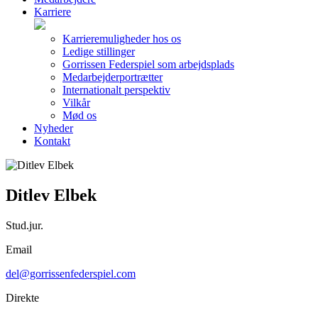
Karriere
Karrieremuligheder hos os
Ledige stillinger
Gorrissen Federspiel som arbejdsplads
Medarbejderportrætter
Internationalt perspektiv
Vilkår
Mød os
Nyheder
Kontakt
Ditlev Elbek
Stud.jur.
Email
del@gorrissenfederspiel.com
Direkte