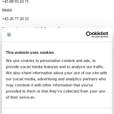
+45 88 93 43 71
Mobil
+45 26 77 20 32
Karriere og Uddannelse
Karriere
Gorrissen Federspiel 2022 -
This website uses cookies
Specialer
We use cookies to personalise content and ads, to
provide social media features and to analyse our traffic.
Fast Ejendom
We also share information about your use of our site with
our social media, advertising and analytics partners who
may combine it with other information that you’ve
Vi er et førende dansk advokatfirma med
provided to them or that they’ve collected from your use
stærke internationale relationer.
of their services.
Tilmeld dig nyheder og arrangementer