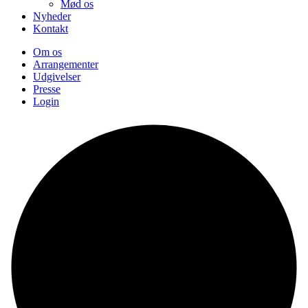
Mød os
Nyheder
Kontakt
Om os
Arrangementer
Udgivelser
Presse
Login