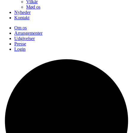
Vilkår
Mød os
Nyheder
Kontakt
Om os
Arrangementer
Udgivelser
Presse
Login