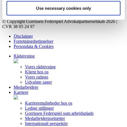
Kreditorportal
Kontakt
Use necessary cookies only
Privatlivsorientering
© Copyright Gorrissen Federspiel Advokatpartnerselskab 2026 |
CVR 38 05 24 97
Disclaimer
Forretningsbetingelser
Persondata & Cookies
Rådgivning
Vores rådgivning
Klient hos os
Vores ratings
Udvalgte sager
Medarbejdere
Karriere
Karrieremuligheder hos os
Ledige stillinger
Gorrissen Federspiel som arbejdsplads
Medarbejderportrætter
Internationalt perspektiv