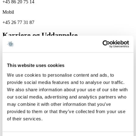
+45 86 20 75 14
Mobil
+45 26 77 31 87
Karriere og Uddannelse
Karriere
Gorrissen Federspiel 2025 -
This website uses cookies
Specialer
We use cookies to personalise content and ads, to
provide social media features and to analyse our traffic.
Corporate / Mergers &
We also share information about your use of our site with
Acquisitions
our social media, advertising and analytics partners who
may combine it with other information that you’ve
Vi er et førende dansk advokatfirma med
provided to them or that they’ve collected from your use
stærke internationale relationer.
of their services.
Tilmeld dig nyheder og arrangementer