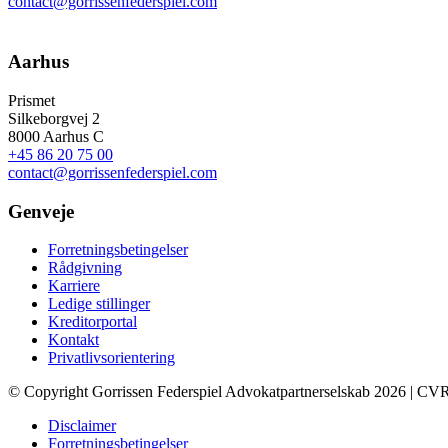
contact@gorrissenfederspiel.com
Aarhus
Prismet
Silkeborgvej 2
8000 Aarhus C
+45 86 20 75 00
contact@gorrissenfederspiel.com
Genveje
Forretningsbetingelser
Rådgivning
Karriere
Ledige stillinger
Kreditorportal
Kontakt
Privatlivsorientering
© Copyright Gorrissen Federspiel Advokatpartnerselskab 2026 | CV
Disclaimer
Forretningsbetingelser