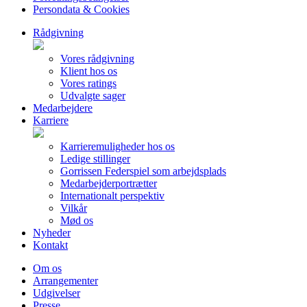
Persondata & Cookies
Rådgivning
Vores rådgivning
Klient hos os
Vores ratings
Udvalgte sager
Medarbejdere
Karriere
Karrieremuligheder hos os
Ledige stillinger
Gorrissen Federspiel som arbejdsplads
Medarbejderportrætter
Internationalt perspektiv
Vilkår
Mød os
Nyheder
Kontakt
Om os
Arrangementer
Udgivelser
Presse