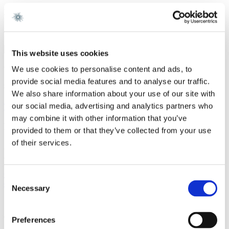
Karriere
Gorrissen Federspiel 2025 -
This website uses cookies
Vi er et førende dansk advokatfirma med
We use cookies to personalise content and ads, to
provide social media features and to analyse our traffic.
stærke internationale relationer.
We also share information about your use of our site with
our social media, advertising and analytics partners who
Tilmeld dig nyheder og arrangementer
may combine it with other information that you’ve
København
provided to them or that they’ve collected from your use
of their services.
Axel Towers
Axeltorv 2
1609 København V
+45 33 41 41 41
Consent
contact@gorrissenfederspiel.com
Necessary
Selection
Aarhus
Preferences