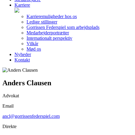
Karriere
Karrieremuligheder hos os
Ledige stillinger
Gorrissen Federspiel som arbejdsplads
Medarbejderportrætter
Internationalt perspektiv
Vilkår
Mød os
Nyheder
Kontakt
Anders Clausen
Advokat
Email
ancl@gorrissenfederspiel.com
Direkte