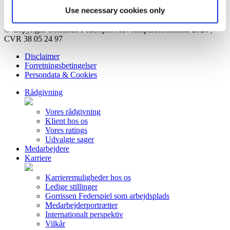
Kontakt
Use necessary cookies only
Privatlivsorientering
© Copyright Gorrissen Federspiel Advokatpartnerselskab 2026 |
CVR 38 05 24 97
Disclaimer
Forretningsbetingelser
Persondata & Cookies
Rådgivning
Vores rådgivning
Klient hos os
Vores ratings
Udvalgte sager
Medarbejdere
Karriere
Karrieremuligheder hos os
Ledige stillinger
Gorrissen Federspiel som arbejdsplads
Medarbejderportrætter
Internationalt perspektiv
Vilkår