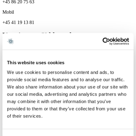
+45 86 20 75 63
Mobil
+45 41 19 13 81
Karriere og Uddannelse
Karriere
Gorrissen Federspiel 2025 -
This website uses cookies
Specialer
We use cookies to personalise content and ads, to
provide social media features and to analyse our traffic.
Fast Ejendom
We also share information about your use of our site with
our social media, advertising and analytics partners who
may combine it with other information that you’ve
Vi er et førende dansk advokatfirma med
provided to them or that they’ve collected from your use
stærke internationale relationer.
of their services.
Tilmeld dig nyheder og arrangementer