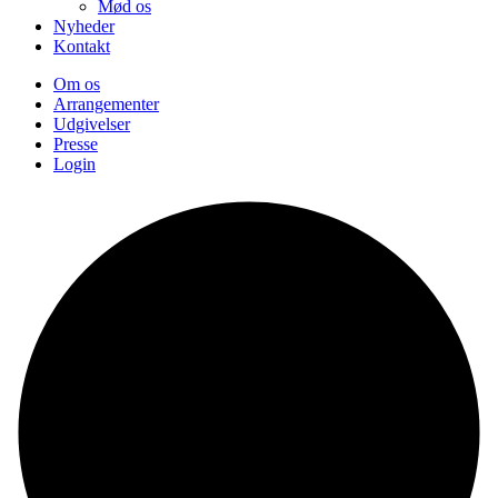
Mød os
Nyheder
Kontakt
Om os
Arrangementer
Udgivelser
Presse
Login