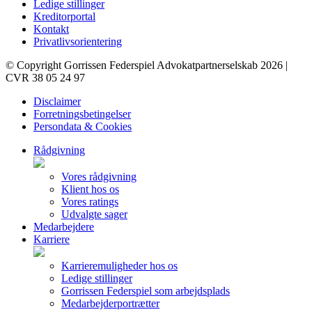
Ledige stillinger
Kreditorportal
Kontakt
Privatlivsorientering
© Copyright Gorrissen Federspiel Advokatpartnerselskab 2026 |
CVR 38 05 24 97
Disclaimer
Forretningsbetingelser
Persondata & Cookies
Rådgivning
Vores rådgivning
Klient hos os
Vores ratings
Udvalgte sager
Medarbejdere
Karriere
Karrieremuligheder hos os
Ledige stillinger
Gorrissen Federspiel som arbejdsplads
Medarbejderportrætter