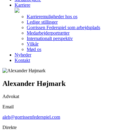
Karriere
Karrieremuligheder hos os
Ledige stillinger
Gorrissen Federspiel som arbejdsplads
Medarbejderportrætter
Internationalt perspektiv
Vilkår
Mød os
Nyheder
Kontakt
Alexander Højmark
Advokat
Email
aleh@gorrissenfederspiel.com
Direkte