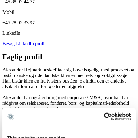
+45 88 93 44 77
Mobil
+45 28 92 33 97
LinkedIn
Besøg LinkedIn profil
Faglig profil
Alexander Højmark beskæftiger sig hovedsageligt med procesret og
bistår danske og udenlandske klienter med rets- og voldgiftssager.
Han bistår klienten fra tvistens opståen, og indtil den er endeligt
afviklet i form af et forlig eller en afgørelse.
Alexander har også erfaring med corporate / M&A, hvor han har
rådgivet om selskabsret, fondsret, børs- og kapitalmarkedsforhold
samt virksomhedsoverdragelser.
Endelig har Alexander erfaring med bank- og finansieringsret,
herunder med syndikerede LMA-låneaftaler, obligationsudstedelser
samt finansiel regulering.