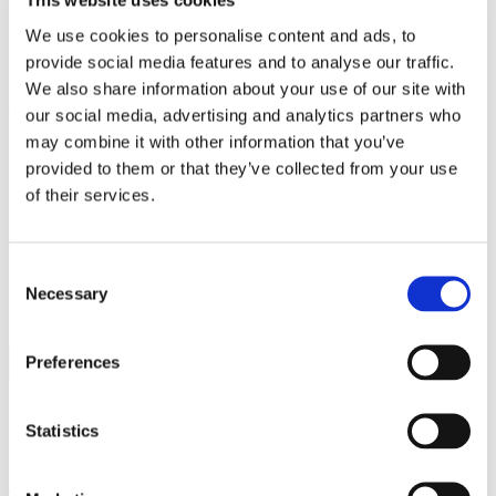
This website uses cookies
Karriere og Uddannelse
We use cookies to personalise content and ads, to
provide social media features and to analyse our traffic.
Karriere
We also share information about your use of our site with
Gorrissen Federspiel 2021 -
our social media, advertising and analytics partners who
Plesner 2018 - 2021
may combine it with other information that you’ve
provided to them or that they’ve collected from your use
Uddannelse
of their services.
Advokat 2024
Cand.jur., Københavns Universitet 2021
University of Melbourne Law School 2019
Consent
Necessary
Selection
Specialer
Proces
Preferences
Vi er et førende dansk advokatfirma med
Statistics
stærke internationale relationer.