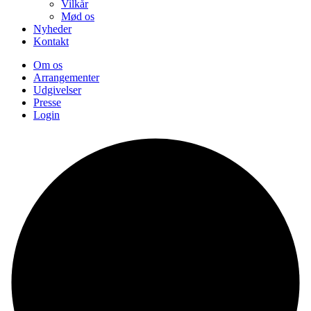
Vilkår
Mød os
Nyheder
Kontakt
Om os
Arrangementer
Udgivelser
Presse
Login