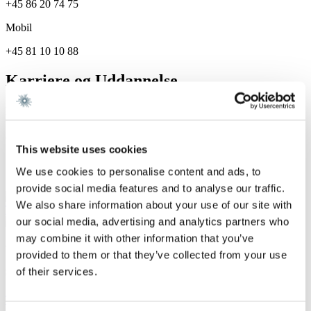
+45 86 20 74 75
Mobil
+45 81 10 10 88
Karriere og Uddannelse
Karriere
Gorrissen Federspiel 2026 -
This website uses cookies
Specialer
We use cookies to personalise content and ads, to
provide social media features and to analyse our traffic.
Shipping / Offshore /
We also share information about your use of our site with
Transportation
our social media, advertising and analytics partners who
may combine it with other information that you’ve
Vi er et førende dansk advokatfirma med
provided to them or that they’ve collected from your use
stærke internationale relationer.
of their services.
Tilmeld dig nyheder og arrangementer