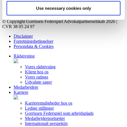
Kreditorportal
Kontakt
Use necessary cookies only
Privatlivsorientering
© Copyright Gorrissen Federspiel Advokatpartnerselskab 2026 |
CVR 38 05 24 97
Disclaimer
Forretningsbetingelser
Persondata & Cookies
Rådgivning
Vores rådgivning
Klient hos os
Vores ratings
Udvalgte sager
Medarbejdere
Karriere
Karrieremuligheder hos os
Ledige stillinger
Gorrissen Federspiel som arbejdsplads
Medarbejderportrætter
Internationalt perspektiv